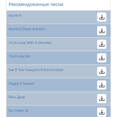
Рекомендованные песни
Worth It
Worth It (Feat. Kid Ink)
I'm In Love With A Monster
That's My Girl
Как В Том Анекдоте Ft Roosmalah
Подруга Тишина
Весь Двор
No Caller Id