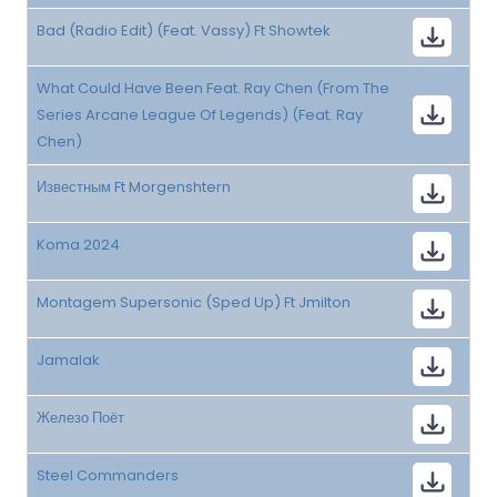
Bad (Radio Edit) (Feat. Vassy) Ft Showtek
What Could Have Been Feat. Ray Chen (From The
Series Arcane League Of Legends) (Feat. Ray
Chen)
Известным Ft Morgenshtern
Koma 2024
Montagem Supersonic (Sped Up) Ft Jmilton
Jamalak
Железо Поёт
Steel Commanders